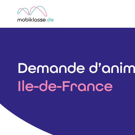
Aller
au
contenu
Demande d’anim
Ile-de-France