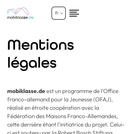
Aller
au
fr
contenu
Mentions
légales
mobiklasse.de
est un programme de l’Office
franco-allemand pour la Jeunesse (OFAJ),
réalisé en étroite coopération avec la
Fédération des Maisons Franco-Allemandes,
cette dernière étant l’initiatrice du projet. Celui-
ci est soutenu par la Robert Bosch Stiftung,