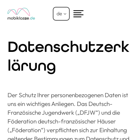
Zum
Inhalt
de
springen
Datenschutzerk
lärung
Der Schutz Ihrer personenbezogenen Daten ist
uns ein wichtiges Anliegen. Das Deutsch-
Französische Jugendwerk („DFJW“) und die
Föderation deutsch-französischer Häuser
(„Föderation“) verpflichten sich zur Einhaltung
geltender Bestimmungen zum Datenschutz und